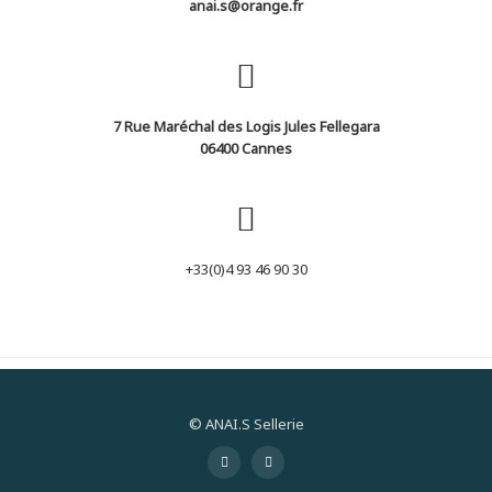
anai.s@orange.fr
7 Rue Maréchal des Logis Jules Fellegara
06400 Cannes
+33(0)4 93 46 90 30
© ANAI.S Sellerie
Menu
-
-