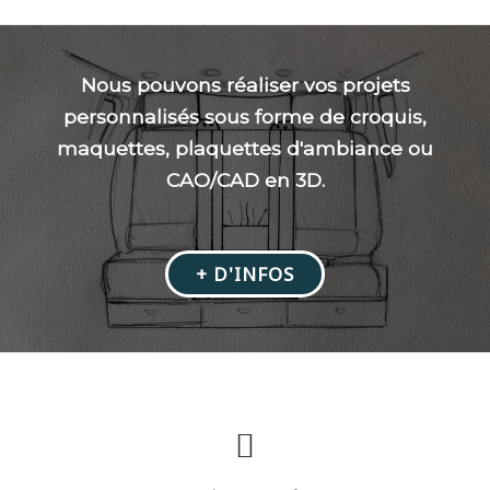
Nous pouvons réaliser vos projets
personnalisés sous forme de croquis,
maquettes, plaquettes d'ambiance ou
CAO/CAD en 3D.
LIBELLÉ
+ D'INFOS
DU
BOUTON
DE
RUBAN
:+
D'INFOS