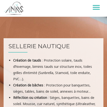
DÉ
Aller
au
LA
contenu
NA
SELLERIE NAUTIQUE
Création de tauds
: Protection solaire, tauds
d’hivernage, biminis tauds sur structure inox, toiles
grilles d’intimité (Sunbrella, Stamoid, toile enduite,
PVC…).
Création de bâches
: Protection pour banquettes,
sièges, tables, bains de soleil, annexes à moteur…
Réfection ou création
: Sièges, banquettes, bains de
soleil. Mousse, cuir naturel, synthétique (Ultraleather,