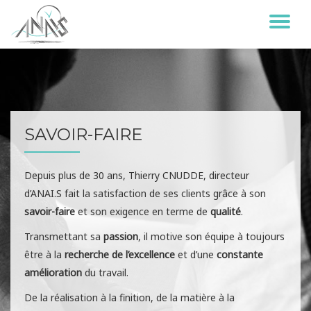
DÉ
Aller
au
LA
contenu
NA
SAVOIR-FAIRE
Depuis plus de 30 ans, Thierry CNUDDE, directeur
d’ANAI.S fait la satisfaction de ses clients grâce à son
savoir-faire
et son exigence en terme de
qualité
.
Transmettant sa
passion
, il motive son équipe à toujours
être à la
recherche de l’excellence
et d’une
constante
amélioration
du travail.
De la réalisation à la finition, de la matière à la